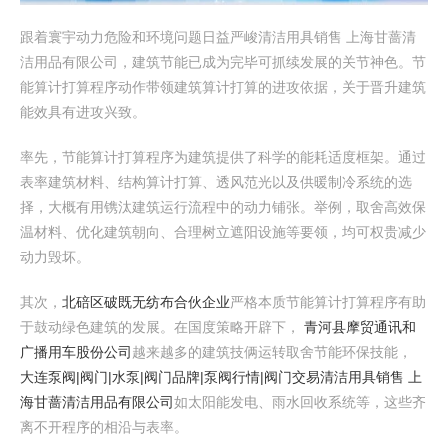
跟着寰宇动力危险和环境问题日益严峻清洁用具销售 上海甘蔷清
洁用品有限公司，建筑节能已成为完毕可抓续发展的关节神色。节
能算计打算程序动作带领建筑算计打算的进攻依据，关于晋升建筑
能效具有进攻兴致。
率先，节能算计打算程序为建筑提供了科学的能耗适度框架。通过
表率建筑材料、结构算计打算、透风范光以及供暖制冷系统的选
择，大概有用镌汰建筑运行流程中的动力铺张。举例，取舍高效保
温材料、优化建筑朝向、合理树立遮阳设施等要领，均可权贵减少
动力毁坏。
其次，
北碚区破既无纺布合伙企业
严格本质节能算计打算程序有助
于鼓动绿色建筑的发展。在国度策略开辟下，
青河县摩贸通讯和
广播用车股份公司
越来越多的建筑技俩运转取舍节能环保技能，
大连泵阀|阀门|水泵|阀门品牌|泵阀行情|阀门交易
清洁用具销售 上
海甘蔷清洁用品有限公司
如太阳能发电、雨水回收系统等，这些齐
离不开程序的相沿与表率。